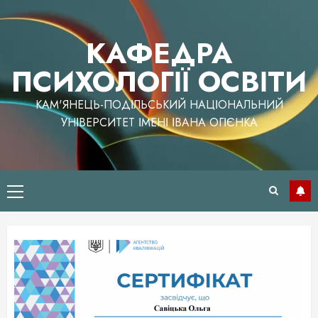
Перейти
до
КАФЕДРА
вмісту
ПСИХОЛОГІЇ ОСВІТИ
КАМ'ЯНЕЦЬ-ПОДІЛЬСЬКИЙ НАЦІОНАЛЬНИЙ
УНІВЕРСИТЕТ ІМЕНІ ІВАНА ОГІЄНКА
Головне
меню