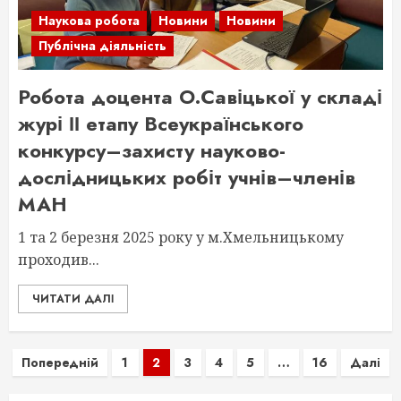
Наукова робота
Новини
Новини
Публічна діяльність
Робота доцента О.Савіцької у складі
журі ІІ етапу Всеукраїнського
конкурсу–захисту науково-
дослідницьких робіт учнів–членів
МАН
1 та 2 березня 2025 року у м.Хмельницькому
проходив...
ЧИТАТИ ДАЛІ
Пагінація
Попередній
1
2
3
4
5
…
16
Далі
записів