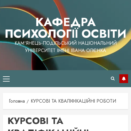
Перейти
до
КАФЕДРА
вмісту
ПСИХОЛОГІЇ ОСВІТИ
КАМ'ЯНЕЦЬ-ПОДІЛЬСЬКИЙ НАЦІОНАЛЬНИЙ
УНІВЕРСИТЕТ ІМЕНІ ІВАНА ОГІЄНКА
Головне
меню
Головна
КУРСОВІ ТА КВАЛІФІКАЦІЙНІ РОБОТИ
КУРСОВІ ТА