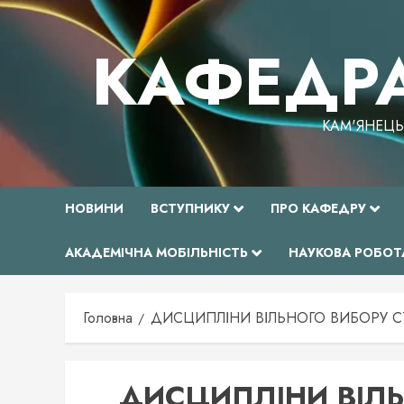
Перейти
до
КАФЕДРА
вмісту
КАМ'ЯНЕЦЬ
НОВИНИ
ВСТУПНИКУ
ПРО КАФЕДРУ
АКАДЕМІЧНА МОБІЛЬНІСТЬ
НАУКОВА РОБОТ
Головна
ДИСЦИПЛІНИ ВІЛЬНОГО ВИБОРУ С
ДИСЦИПЛІНИ ВІЛЬ