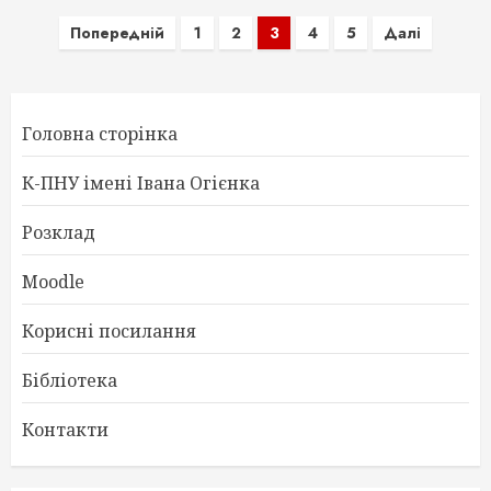
Пагінація
Попередній
1
2
3
4
5
Далі
записів
Головна сторінка
К-ПНУ імені Івана Огієнка
Розклад
Moodle
Корисні посилання
Бібліотека
Контакти