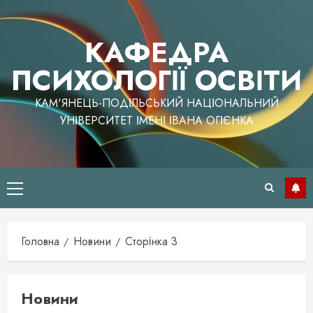
Перейти
до
КАФЕДРА
вмісту
ПСИХОЛОГІЇ ОСВІТИ
КАМ'ЯНЕЦЬ-ПОДІЛЬСЬКИЙ НАЦІОНАЛЬНИЙ
УНІВЕРСИТЕТ ІМЕНІ ІВАНА ОГІЄНКА
Головне
меню
Головна
Новини
Сторінка 3
Новини